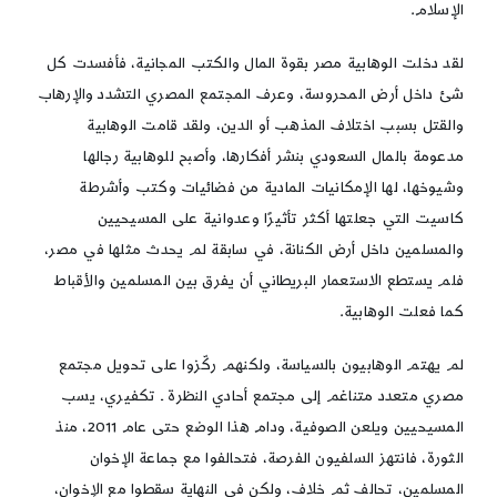
الإسلام.
لقد دخلت الوهابية مصر بقوة المال والكتب المجانية، فأفسدت كل
شئ داخل أرض المحروسة، وعرف المجتمع المصري التشدد والإرهاب
والقتل بسبب اختلاف المذهب أو الدين، ولقد قامت الوهابية
مدعومة بالمال السعودي بنشر أفكارها، وأصبح للوهابية رجالها
وشيوخها، لها الإمكانيات المادية من فضائيات وكتب وأشرطة
كاسيت التي جعلتها أكثر تأثيرًا وعدوانية على المسيحيين
والمسلمين داخل أرض الكنانة، في سابقة لم يحدث مثلها في مصر،
فلم يستطع الاستعمار البريطاني أن يفرق بين المسلمين والأقباط
كما فعلت الوهابية.
لم يهتم الوهابيون بالسياسة، ولكنهم ركّزوا على تحويل مجتمع
مصري متعدد متناغم إلى مجتمع أحادي النظرة ـ تكفيري، يسب
المسيحيين ويلعن الصوفية، ودام هذا الوضع حتى عام 2011، منذ
الثورة، فانتهز السلفيون الفرصة، فتحالفوا مع جماعة الإخوان
المسلمين، تحالف ثم خلاف، ولكن في النهاية سقطوا مع الإخوان،