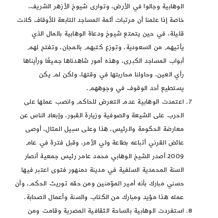
الوهابية وجالوا في الأرض، وتوارى شيوخ الأزهر الشريف،
خاصة إذا علمنا أن مرتبات أئمة المساجد التابعة للأوقاف كانت
قليلة، في حين يتمتع شيوخ ودعاة الوهابية بالمال الذي
يأتيهم من السعودية، وتوزع كتبهم بالمجان، وتفتح لهم
أبواب المساجد الكبرى، وهذه أمور شاهدناها جميعًا ورأيناها
رأي العين، وحاولنا محاربتها في وقتها، ولكن لم يكن
يستطيع أحد الوقوف في وجوههم.
اعتمدت الوهابية عدم التعرض للحاكم وانصب عملها على
الحرب على الشيعة والصوفية وزيارة القبور، وإبعاد الناس عن
معارضة الحكومة والرئيس، هذا وعلى سبيل المثال، أوصى
عائض القرني أتباعه بطاعة ولي الأمر، وقبل فترة في عام
2009 أصدر الشيخ الوهابي محمد عامر رئيس جمعية أنصار
السنة المحمدية السلفية في مدينة دمنهور فتوى اعتبر فيها
حسني مبارك بأنه أمير المؤمنين ومن حقه توريث الحكم، وأن
عمله هذا مؤيد ومبارك من الكتاب والسنة وأعمال الصحابة.
استفردت الوهابية بالساحة الثقافية المصرية وقامت ومن