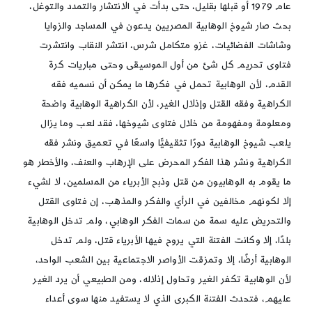
عام 1979 أو قبلها بقليل، حتى بدأت في الانتشار والتمدد والتوغل،
بحث صار شيوخ الوهابية المصريين يدعون في المساجد والزوايا
وشاشات الفضائيات، غزو متكامل شرس، انتشر النقاب وانتشرت
فتاوى تحريم كل شئ من أول الموسيقى وحتى مباريات كرة
القدم، لأن الوهابية تحمل في فكرها ما يمكن أن نسميه فقه
الكراهية وفقه القتل وإذلال الغير، لأن الكراهية الوهابية واضحة
ومعلومة ومفهومة من خلال فتاوى شيوخها، فقد لعب وما يزال
يلعب شيوخ الوهابية دورًا تثقيفيًّا واسعًا في تعميق ونشر فقه
الكراهية ونشر هذا الفكر المحرض على الإرهاب والعنف، والأخطر هو
ما يقوم به الوهابيون من قتل وذبح الأبرياء من المسلمين، لا لشيء
إلا لكونهم مخالفين في الرأي والفكر والمذهب، إن فتاوى القتل
والتحريض عليه سمة من سمات الفكر الوهابي، ولم تدخل الوهابية
بلدًا، إلا وكانت الفتنة التي يروح فيها الأبرياء قتل، ولم تدخل
الوهابية أرضًا، إلا وتمزقت الأواصر الاجتماعية بين الشعب الواحد،
لأن الوهابية تكفر الغير وتحاول إذلاله، ومن الطبيعي أن يرد الغير
عليهم، فتحدث الفتنة الكبرى الذي لا يستفيد منها سوى أعداء