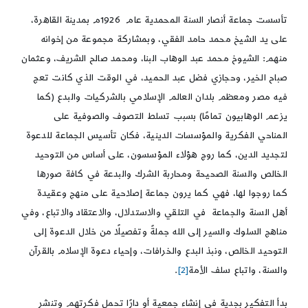
تأسست جماعة أنصار السنة المحمدية عام 1926م بمدينة القاهرة،
على يد الشيخ محمد حامد الفقي، وبمشاركة مجموعة من إخوانه
منهم: الشيوخ محمد عبد الوهاب البنا، ومحمد صالح الشريف، وعثمان
صباح الخير، وحجازي فضل عبد الحميد، في الوقت الذي كانت تعج
فيه مصر ومعظم بلدان العالم الإسلامي بالشركيات والبدع (كما
يزعم الوهابيون تمامًا) بسبب تسلط التصوف والصوفية على
المناحي الفكرية والمؤسسات الدينية، فكان تأسيس الجماعة للدعوة
لتجديد الدين، كما روج هؤلاء المؤسسون، على أساس من التوحيد
الخالص والسنة الصحيحة ومحاربة الشرك والبدعة في كافة صورها
كما روجوا لها، فهي كما يرون جماعة إصلاحية على منهج وعقيدة
أهل السنة والجماعة في التلقي والاستدلال، والاعتقاد والاتباع، وفي
مناهج السلوك والسير إلى الله جملةً وتفصيلًا من خلال الدعوة إلى
التوحيد الخالص، ونبذ البدع والخرافات، وإحياء دعوة الإسلام بالقرآن
والسنة، واتباع سلف الأمة
[2]
.
بدأ التفكير بجدية في إنشاء جمعية أو دارًا تحمل فكرتهم وتنشر