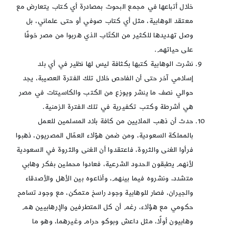
خلال أتباعها في مجمع البحوث بمصادرة أي كتاب يتعارض مع
معتقد الوهابية، مثل أي كتاب صوفي أو حتى علماني، بل
وصل تهديدها للكثير من الكتّاب الذي هربوا من مصر خوفًا
على حياتهم.
نشرت الوهابية كتبها بكثافة ليس لها نظير في أي بلد
إسلامي آخر حتى أن الفاحص خلال تلك الفترة العصيبة، يجد
حوالي نصف ما ينشر ويوزع من الكتب والكاسيتات في مصر
هي أشرطة وكتب تكفيرية في تلك الفترة الزمنية.
حدث أن ذهب الملايين من كافة بلاد المسلمين للعمل
بالمملكة السعودية، ومن ضمن هؤلاء العمّال المصريون، ذهبوا
فرأوا الغنى والثروة، فاعتقدوا أن الغنى والثروة في السعودية
لأنهم يطبقون الحدود الشرعية، فعادوا محملين بفكر وهابي
متشدد، ونشروه فيما بينهم، وأذاعوه بين الأهل والأصدقاء
والجيران، فصار للوهابية وجود راسخ متمكن، مع وجود تسامح
حكومي مع هؤلاء، رغم أن كل المتطرفين والإرهابيين هم
وهابيون أولًا، مثل داعش وبوكو حرام وغيرهما، وهو ما