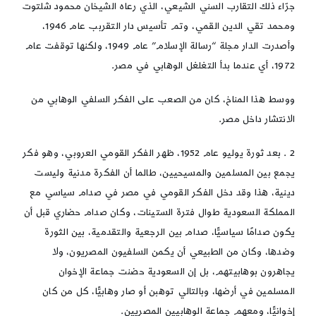
جرّاء ذلك التقارب السني الشيعي، الذي رعاه الشيخان محمود شلتوت
ومحمد تقي الدين القمي، وتم تأسيس دار التقربب عام 1946،
وأصدرت الدار مجلة “رسالة الإسلام” عام 1949، ولكنها توقفت عام
1972، أي عندما بدأ التغلغل الوهابي في مصر.
ووسط هذا المناخ، كان من الصعب على الفكر السلفي الوهابي من
الانتشار داخل مصر.
2 . بعد ثورة يوليو عام 1952، ظهر الفكر القومي العروبي، وهو فكر
يجمع بين المسلمين والمسيحيين، طالما أن الفكرة مدنية وليست
دينية، هذا وقد دخل الفكر القومي في مصر في صدام سياسي مع
المملكة السعودية طوال فترة الستينات، وكان صدام حضاري قبل أن
يكون صدامًا سياسيًّا، صدام بين الرجعية والتقدمية، بين الثورة
وضدها، وكان من الطبيعي أن يكمن السلفيون المصريون، ولا
يجاهرون بوهابيتهم، بل إن السعودية حضنت جماعة الإخوان
المسلمين في أرضها، وبالتالي توهبن أو صار وهابيًّا، كل من كان
إخوانيًّا، ومعهم جماعة الوهابيين المصريين.