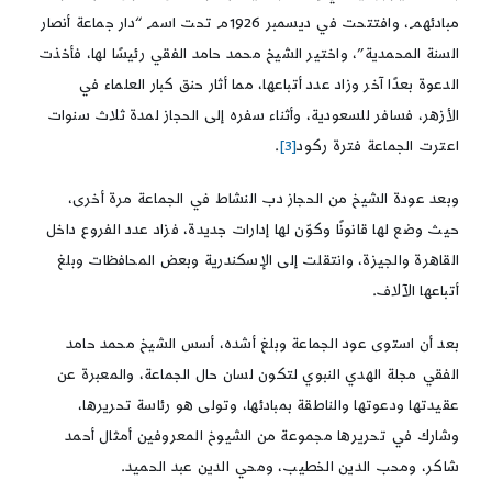
مبادئهم، وافتتحت في ديسمبر 1926م تحت اسم “دار جماعة أنصار
السنة المحمدية”، واختير الشيخ محمد حامد الفقي رئيسًا لها، فأخذت
الدعوة بعدًا آخر وزاد عدد أتباعها، مما أثار حنق كبار العلماء في
الأزهر، فسافر للسعودية، وأثناء سفره إلى الحجاز لمدة ثلاث سنوات
اعترت الجماعة فترة ركود
[3]
.
وبعد عودة الشيخ من الحجاز دب النشاط في الجماعة مرة أخرى،
حيث وضع لها قانونًا وكوّن لها إدارات جديدة، فزاد عدد الفروع داخل
القاهرة والجيزة، وانتقلت إلى الإسكندرية وبعض المحافظات وبلغ
أتباعها الآلاف.
بعد أن استوى عود الجماعة وبلغ أشده، أسس الشيخ محمد حامد
الفقي مجلة الهدي النبوي لتكون لسان حال الجماعة، والمعبرة عن
عقيدتها ودعوتها والناطقة بمبادئها، وتولى هو رئاسة تحريرها،
وشارك في تحريرها مجموعة من الشيوخ المعروفين أمثال أحمد
شاكر، ومحب الدين الخطيب، ومحي الدين عبد الحميد.