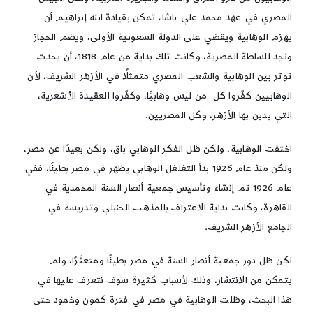
المصري في عهد محمد علي باشا، تمكن بقيادة ابنه إبراهيم أن
يهزم الوهابية ويقضي على الدولة السعودية الأولى، ويضم الحجاز
ونجد للسلطة المصرية، وكانت تلك بداية من عام 1818، أن يحدث
توتر بين الوهابية والشعب المصري متمثلًا في الأزهر الشريف، لأن
الوهابيين كفّروا كل من ليس وهابيًّا، وكفّروا العقيدة الأشعرية،
التي يدين بها الأزهر، وكل المصريين.
اختفت الوهابية، ولكن ظل الفكر الوهابي باق، ولكن بعيدًا عن مصر،
ولكن منذ عام 1926 بدأ التغلغل الوهابي يظهر في مصر بطيئًا، ففي
عام 1926 تم إنشاء وتأسيس جمعية أنصار السنة المحمدية في
القاهرة، وكانت بداية الاعتراف بالمذهب الحنبلي وتدريسه في
الجامع الأزهر الشريف.
لكن ظل دور جمعية أنصار السنة في مصر بطيئًا ومتعثّرًا، ولم
يتمكن من الانتشار، وذلك لأسباب كثيرة سوف نتعرف عليها في
هذا البحث، وظلت الوهابية في مصر في فترة كمون وخمود حتى