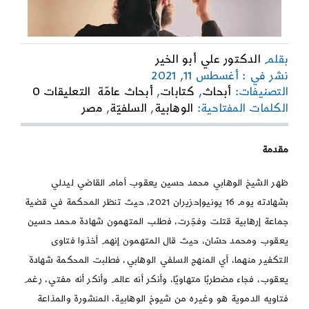
بقلم
الدكتور علي أبو الخير
نشر في : أغسطس 11, 2021
on
التصنيفات:
أبحاث
,
كتابات
,
أبحاث عامّة
التعليقات 0
مراحل
الكلمات المفتاحية:
الوهابية
,
السلفيّة
,
مصر
التواجد
السلفي
|
مقدمة
الوهابي
في
ظهر الشيخ الوهابي محمد حسين يعقوب أمام القاضي ليدلي
مصر
من
بشهادته يوم 16 يونيو|حزيران 2021، حيث تنظر المحكمة في قضية
النشأة
جماعة إرهابية قتلت وفجّرت، فطلب المتهمون شهادة محمد حسين
إلى
يعقوب ومحمد حسّان، حيث قال المتهمون إنهم أخذوا فتاوى
السقوط
التكفير منهما، أي المنهج السلفي الوهابي، فطلبت المحكمة شهادة
يعقوب، فجاء مضطربًا متهاويًا، وأنكر أنه عالم وأنكر أنه مفتي، رغم
فتاويه الدموية هو وغيره من شيوخ الوهابية، المنشورة والمذاعة