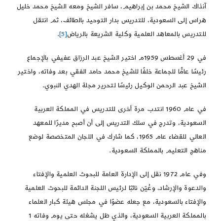
آنذاك الشيخ محمد بن إبراهيم، سافر الشيخ ومعه الشيخ محمد خليل
هراس إلى السعودية، للتدريس بدار التوحيد بالطائف، ثم انتقل
للتدريس بالمعاهد العلمية وكلية الشريعة بالرياض
[5]
.
في 29 أغسطس 1959م اختير الشيخ عبد الرزاق عفيفي بالإجماع
رئيسًا عامًّا للجماعة خلفًا للشيخ محمد حامد الفقي بعد وفاته، واختير
الشيخ عبد الرحمن الوكيل رئيسًا لتحرير مجلة الهدي النبوي.
في عام 1960 انتدب مرة أخرى للتدريس في المملكة العربية
السعودية، وتدرج في سلك التدريس إلى أن أصبح مديرًا للمعهد
العالي للقضاء عام 1965، كما شارك في اللجان المتخصصة لوضع
مناهج التعليم بالمملكة السعودية.
وفي عام 1972 نقل إلى الإدارة العامة للبحوث العلمية والإفتاء
والدعوة والإرشاد، وعُيّن نائبًا لرئيس اللجنة الدائمة للبحوث العلمية
والإفتاء بالسعودية، مع جعله عضوًا في مجلس هيئة كبار العلماء
بالمملكة العربية السعودية، والذي ظل يشغله حتى يوم وفاته 1