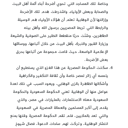
وخاصة تلك المساجد التي تحوي أضرحة أبناء أئمة أهل البيت
والصحابة وبعض الأولياء، واشترطت هدم تلك الأضرحة
وإزالتها لأن الوهابية تعلم أن هؤلاء الأولياء هم الوسيلة
والرابطة التي تربط المصريين برسول الله وأهل بيته
الطاهرين، وشنّت حربًا منقطعة النظير على الصوفية والشيعة
وزيارة القبور والتبرك بأهل البيت من خلال أتباعها، ووسائلها
الإعلامية الواسعة، حيث قامت مجموعة من أتباعها بحرق
بعض الأضرحة.
سكتت الحكومة المصرية عن هذا الغزو الذي يستطيع أن
يلمسه أي زائر لمصر خاصة وأن ثقافة التكفير والكراهية
وأشكالها الظاهرة بالزى الوهابي، ويعود السبب في ذلك لعدة
عوامل منها أن الوهابية تعني الحكومة السعودية والحكومة
السعودية معناه الاستثمارات بالمليارات في مصر، والذي
يقدم إلى أكبر المسلمين والعمالة المصرية في السعودية
والتي تعد بالملايين، فلم تقم الحكومة المصرية وقتها بمنع
انتشار الوهابية، وتركت لهم ساحات الدعوة، فصال شيوخ