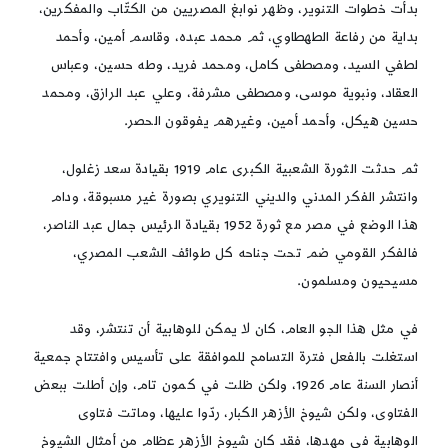
بدأت خطوات التنوير، وظهر نوابغ المصريين من الكتّاب والمفكرين،
بداية من رفاعة الطهطاوي، ثم محمد عبده، وقاسم أمين، وأحمد
لطفي السيد، ومصطفى كامل، ومحمد فريد، وطه حسين، وعباس
العقاد، ونبوية موسى، ومصطفى مشرفة، وعلي عبد الرازق، ومحمد
حسين هيكل، وأحمد أمين، وغيرهم يفوقون الحصر.
ثم حدثت الثورة الشعبية الكبرى عام 1919 بقيادة سعد زغلول،
وانتشر الفكر المدني والديني التنويري بصورة غير مسبوقة، ودام
هذا الوضع في مصر مع ثورة 1952 بقيادة الرئيس جمال عبد الناصر،
فالفكر القومي ضم تحت جناحه كل طوائف الشعب المصري،
مسيحيون ومسلمون.
في مثل هذا الجو العام، كان لا يمكن للوهابية أن تنتشر، وقد
استغلت بالفعل فترة التسامح للموافقة على تأسيس وافتتاح جمعية
أنصار السنة عام 1926، ولكن ظلت في كمون تام، وإن أطلت ببعض
الفتاوى، ولكن شيوخ الأزهر الكبار، ردّوا عليها، وماتت فتاوى
الوهابية في مهدها، فقد كان شيوخ الأزهر عظام من أمثال الشيوخ