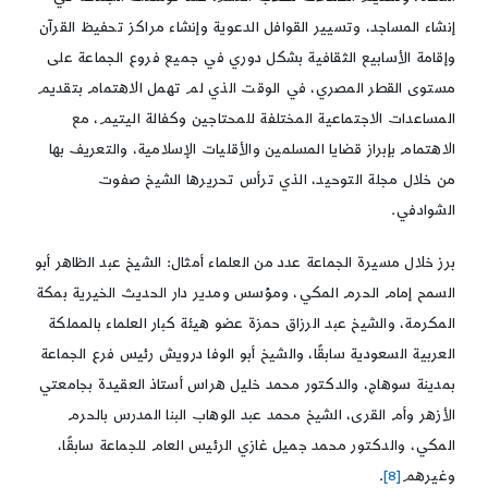
إنشاء المساجد، وتسيير القوافل الدعوية وإنشاء مراكز تحفيظ القرآن
وإقامة الأسابيع الثقافية بشكل دوري في جميع فروع الجماعة على
مستوى القطر المصري، في الوقت الذي لم تهمل الاهتمام بتقديم
المساعدات الاجتماعية المختلفة للمحتاجين وكفالة اليتيم، مع
الاهتمام بإبراز قضايا المسلمين والأقليات الإسلامية، والتعريف بها
من خلال مجلة التوحيد، الذي ترأس تحريرها الشيخ صفوت
الشوادفي.
برز خلال مسيرة الجماعة عدد من العلماء أمثال: الشيخ عبد الظاهر أبو
السمح إمام الحرم المكي، ومؤسس ومدير دار الحديث الخيرية بمكة
المكرمة، والشيخ عبد الرزاق حمزة عضو هيئة كبار العلماء بالمملكة
العربية السعودية سابقًا، والشيخ أبو الوفا درويش رئيس فرع الجماعة
بمدينة سوهاج، والدكتور محمد خليل هراس أستاذ العقيدة بجامعتي
الأزهر وأم القرى، الشيخ محمد عبد الوهاب البنا المدرس بالحرم
المكي، والدكتور محمد جميل غازي الرئيس العام للجماعة سابقًا،
وغيرهم
[8]
.