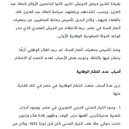
بقيادة الشيخ فيصل الدويش، الذين كانوا الداعمين الأوائل للملك عبد
العزيز، وبسبب تشددهم ورفضهم سياسة الملك عبد العزيز، قام
بالقضاء عليهم، وكان البديل تأسيس جماعة السلفيين عبر جمعيات
أنصار السنة في مصر، ربما للانتقام من الجيش المصري الذي دمر
قواعد الدولة السعودية الوهابية الأولى.
ومنذ تأسيس جمعيات أنصار السنة، لم يجد الفكر الوهابي أرضًا
ينتشر فيها بكثافة، وتوجد بعض الأسباب لعدم التمدد أو الانتشار.
أسباب عدم انتشار الوهابية
نرى عدة أسباب منعت انتشار الوهابية في مصر في تلك الفترة،
منها:
1 . وجود التيار المدني الديني التنويري في مصر، ووجود أحزاب
شعبية مدنيةكبرى، أهمها حزب الوفد، وظهور قادة فكر وتنوير
دامت حوالي مئة عام، التيار المدني كان قبل ثورة 1952، وكان من