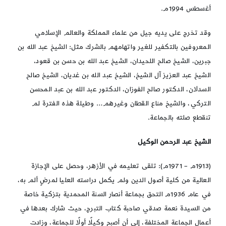
أغسطس 1994م.
وقد تخرج على يديه جيل من علماء المملكة والعالم الإسلامي
المعروفين بالتكفير للغير واتهامهم بالشرك مثل: الشيخ عبد الله بن
جبرين، الشيخ صالح اللحيدان، الشيخ عبد الله بن حسن بن قعود،
الشيخ عبد العزيز آل الشيخ، الشيخ عبد الله بن غديان، الشيخ صالح
السدلان، الدكتور صالح الفوزان، الدكتور عبد الله بن عبد المحسن
التركي، والشيخ مناع القطان وغيرهم… وطيلة هذه الفترة لم
تنقطع صلته بالجماعة.
الشيخ عبد الرحمن الوكيل
(1913م – 1971م): تلقى تعليمه في الأزهر، وحصل على الإجازة
العالية من كلية أصول الدين ولم يكمل دراسته العليا لمرضٍ ألم به،
في عام 1936م التحق بجماعة أنصار السنة المحمدية بتزكية خاصة
من السيدة نعمة صدقي صاحبة كتاب التبرج، حيث شارك بعدها في
أعمال الجماعة المختلفة، إلى أن أصبح وكيلًا أولًا للجماعة، وزادت