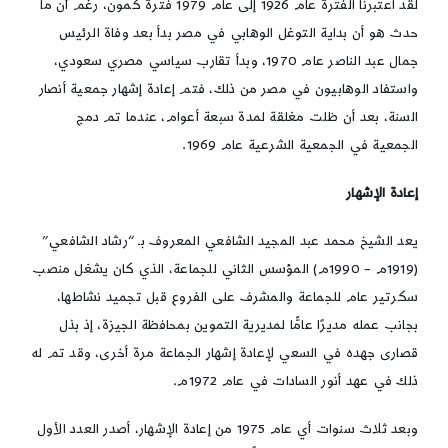
لقد اعتبرنا الفترة عام 1926 إلى عام 1979 فترة كمون، رغم أن ما
حدث هو أن بداية التوغل الوهابي في مصر بدأ بعد وفاة الرئيس
جمال عبد الناصر عام 1970، وبدأ تقارب سياسي مصري سعودي،
واستفاد الوهابيون في مصر من ذلك، فتم إعادة إشهار جمعية أنصار
السنة، بعد أن ظلت مغلقة لمدة سبعة أعوام، عندما تم دمج
الجمعية في الجمعية الشرعية عام 1969.
إعادة الإشهار
يعد الشيخ محمد عبد المجيد الشافعي المعروف بـ “رشاد الشافعي”
(1919م – 1990م) المؤسس الثاني للجماعة، الذي كان يشغل منصب
سكرتير عام للجماعة والمشرف على الفروع قبل تجميد نشاطها،
بجانب عمله مديرًا عامًّا لمديرية التموين بمحافظة الجيزة، إذ بذل
قصارى جهده في السعي لإعادة إشهار الجماعة مرة أخرى، وقد تم له
ذلك في عهد أنور السادات في عام 1972م.
وبعد ثلاث سنوات أي عام 1975 من إعادة الإشهار، أصدر العدد الأول