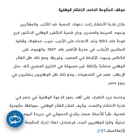
موقف الحكومة الداعم لانتشار الوهابية
خلال فترة الانتشار زادت دعوات الحسبة ضد الكتب والمفكرين
ونجوم السينما والمسرح، وراح ضحية التكفير الوهابي الدكتور فرج
فودة عام 1992 وتم الاعتداء على الأديب نجيب محفوظ، وقتلوا
السائحين الأجانب في مدينة الأقصر عام 1997، والهجوم على
الكنائس وبيوت الأقباط في الصعيد، وغيرها، ومع ذلك ظل الفكر
الوهابي منتشرًا بكثافة غير مسبوقة في التاريخ المصري كله، دخل
الإرهاب مصر في التسعينات، ومع ذلك ظل الوهابيون ينتشرون في
ربوع مصر.
وعندما نريد التعرف على أهم رموز الدعوة الوهابية في مصر في
فترة الانتشار والتمدد، وكيف انتشر الفكر الوهابي، بموافقة حكومية
ضمنية، نقرأ للأستاذ محمد رشدي الدسوقي في جريدة اليوم السابع
تحليلًا وافيًا للوهابيين الجدد، فيتساءل: لماذا تترك الحكومة المساجد
لأئمةالسلف؟
[11]
.