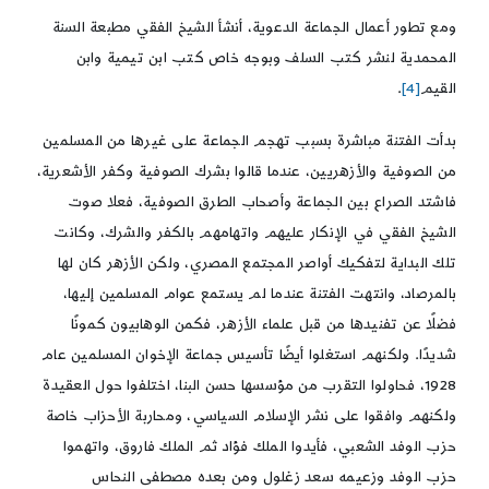
ومع تطور أعمال الجماعة الدعوية، أنشأ الشيخ الفقي مطبعة السنة
المحمدية لنشر كتب السلف وبوجه خاص كتب ابن تيمية وابن
القيم
[4]
.
بدأت الفتنة مباشرة بسبب تهجم الجماعة على غيرها من المسلمين
من الصوفية والأزهريين، عندما قالوا بشرك الصوفية وكفر الأشعرية،
فاشتد الصراع بين الجماعة وأصحاب الطرق الصوفية، فعلا صوت
الشيخ الفقي في الإنكار عليهم واتهامهم بالكفر والشرك، وكانت
تلك البداية لتفكيك أواصر المجتمع المصري، ولكن الأزهر كان لها
بالمرصاد، وانتهت الفتنة عندما لم يستمع عوام المسلمين إليها،
فضلًا عن تفنيدها من قبل علماء الأزهر، فكمن الوهابيون كمونًا
شديدًا. ولكنهم استغلوا أيضًا تأسيس جماعة الإخوان المسلمين عام
1928، فحاولوا التقرب من مؤسسها حسن البنا، اختلفوا حول العقيدة
ولكنهم وافقوا على نشر الإسلام السياسي، ومحاربة الأحزاب خاصة
حزب الوفد الشعبي، فأيدوا الملك فؤاد ثم الملك فاروق، واتهموا
حزب الوفد وزعيمه سعد زغلول ومن بعده مصطفى النحاس