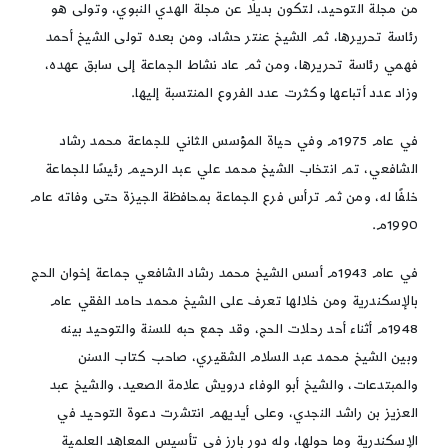
من مجلة التوحيد، لتكون بديلًا عن مجلة الهدي النبوي، وتولى هو
رئاسة تحريرها، ثم الشيخ عنتر حشاد، ومن بعده تولى الشيخ أحمد
فهمي رئاسة تحريرها، ومن ثم عاد نشاط الجماعة إلى سابق عهده،
وزاد عدد أتباعها وكثرت عدد الفروع المنتسبة إليها.
في عام 1975م وفي حياة المؤسس الثاني للجماعة محمد رشاد
الشافعي، تم انتخاب الشيخ محمد علي عبد الرحيم رئيسًا للجماعة
خلفًا له، ومن ثم ترأس فرع الجماعة بمحافظة الجيزة حتى وفاته عام
1990م.
في عام 1943م أسس الشيخ محمد رشاد الشافعي جماعة إخوان الحج
بالإسكندرية ومن خلالها تعرف على الشيخ محمد حامد الفقي عام
1948م أثناء أحد رحلات الحج، وقد جمع حبه للسنة والتوحيد بينه
وبين الشيخ محمد عبد السلام الشقيري، صاحب كتاب السنن
والمبتدعات، والشيخ أبو الوفاء درويش علامة الصعيد، والشيخ عبد
العزيز بن راشد النجدي، وعلى أيديهم انتشرت دعوة التوحيد في
الإسكندرية وما حولها، وله دور بارز في تأسيس المعاهد العلمية