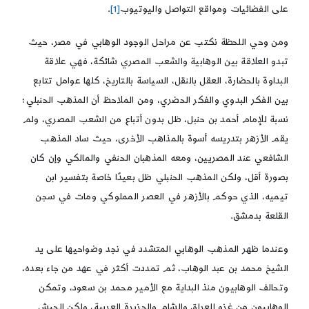
على الفضائيات ومواقع التواصل واليوتيوب
[1]
.
ومن وحي اللحظة نكتب عن مراحل الوجود الوهابي في مصر، حيث
تبدو العلاقة بين الوهابية والشعب المصري شائكة، فهي علاقة
البداوة بالحضارة، العقل بالنقل، السياسة بالتاريخ، كلها عوامل تتابع
بين الفكر البدوي والفكر الحضري، ومن الملاحظ أن المذهب الحنبلي؛
نسبة للإمام أحمد بن حنبل، ظل بدون أتباع من الشعب المصري، ولم
يقم الأزهر بتدريسه أسوة بالمذاهب الأخرى، حيث ساد المذهب
الشافعي عند المصريين، ومعه المذهبان الحنفي والمالكي وإن كان
بصورة أقل، ولكن المذهب الحنبلي ظل بعيدًا خاصة بتفسير ابن
تيميه، الذي حوكم بالأزهر في العصر المملوكي ومات في سجن
القلعة بدمشق.
وعندما ظهر المذهب الوهابي المتشدد في نجد وضواحيها على يد
الشيخ محمد بن عبد الوهاب، ثم تمددت أكثر في عهد من جاء بعده،
وتحالف الوهابيون منذ البداية مع الأمير محمد بن سعود، وتمكن
الوهابيون من غزو العراق والشام والجزيرة العربية، ولكن الجيش