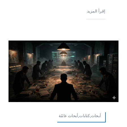
إقرأ المزيد
أبحاث,كتابات,أبحاث عامّة