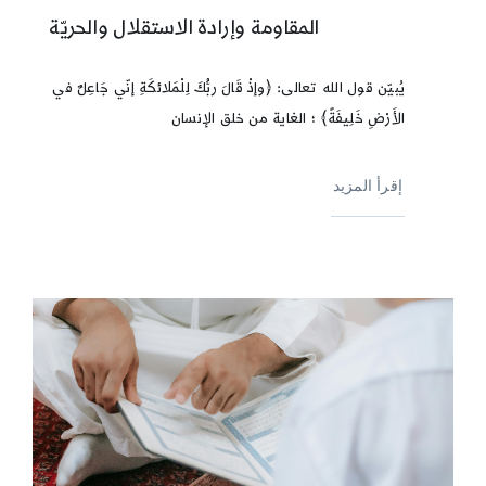
المقاومة وإرادة الاستقلال والحريّة
يُبيّن قول الله تعالى: ﴿وإذْ قَالَ ربُّكَ لِلْمَلائكَةِ إنّي جَاعِلٌ في
الأَرْضِ خَلِيفَةً﴾ ؛ الغاية من خلق الإنسان
إقرأ المزيد