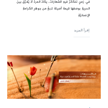
في زمنٍ تتكاثرُ فيهِ الشِّعاراتُ، يكادُ المرءُ لا يُفرِّقُ بينَ
الحريةِ بوصفها قيمة أصيلة تنبعُ من جوهرِ الكرامةِ
الإنسانيَّةِ
إقرأ المزيد