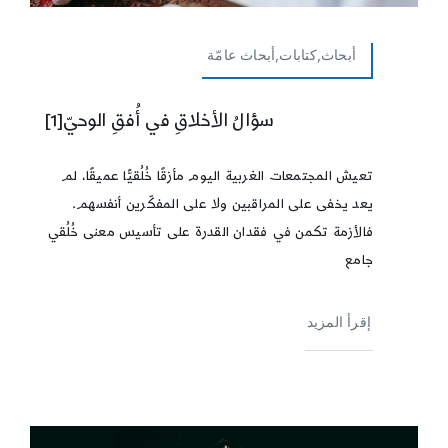
أبحاث,كتابات,أبحاث عامّة
سؤالُ الأخلاقِ في أُفقِ الوحيّ[1]
تعيش المجتمعات الغربية اليوم مأزقًا خُلُقيًّا عميقًا، لم
يعد يخفى على المراقبين ولا على المفكّرين أنفسهم.
فالأزمة تكمن في فقدان القدرة على تأسيس معنى خُلُقي
جامع
إقرأ المزيد