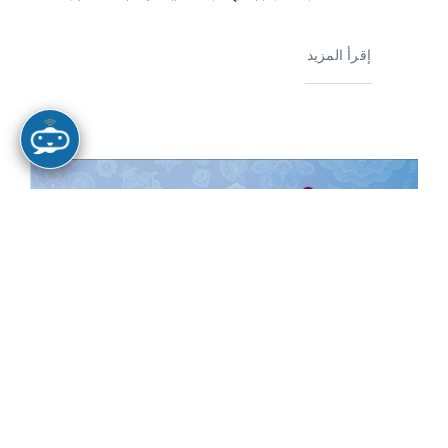
إقرأ المزيد
ترجمات
أيُّ “إسلامٍ”؟ استكشافُ المعاني الكثيرة