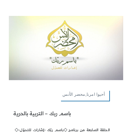
أحيوا امرنا,محضر الأنس
باسم ربك – التربية بالحرية
الحلقة السابعة من برنامج ◇باسم ربّك -إشارات للتحوّل-◇