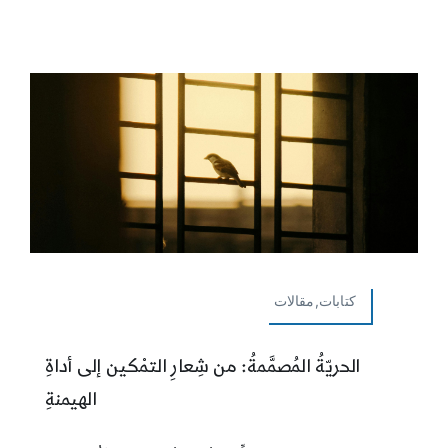
كتابات,مقالات
الحريّةُ المُصمَّمةُ: من شِعارِ التمْكين إلى أداةِ
الهيمنةِ