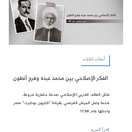
أبحاث,كتابات
الفكر الإصلاحي بين محمد عبده وفرح أنطون
عاش العالم العربي/الإسلامي صدمة حضارية مروعة،
عندما وصل الجيش الفرنسي بقيادة "نابليون بونابرت" مصر
واحتلها عام 1798
إقرأ المزيد