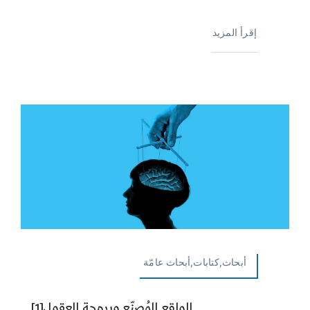
إقرأ المزيد
أبحاث,كتابات,أبحاث عامّة
الواقع المُصنّع وبرمجة العقول[1]