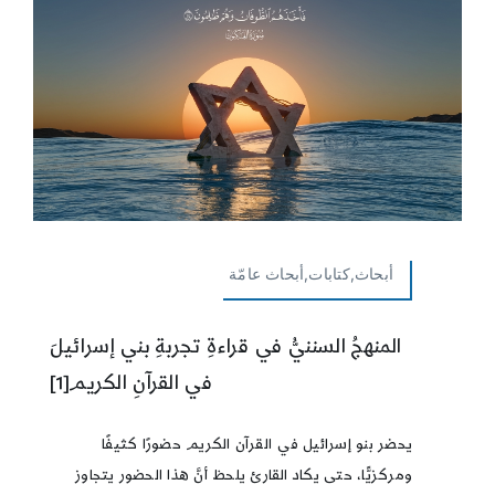
أبحاث,كتابات,أبحاث عامّة
المنهجُ السننيُّ في قراءةِ تجربةِ بني إسرائيلَ
في القرآنِ الكريم[1]
يحضر بنو إسرائيل في القرآن الكريم حضورًا كثيفًا
ومركزيًّا، حتى يكاد القارئ يلحظ أنَّ هذا الحضور يتجاوز