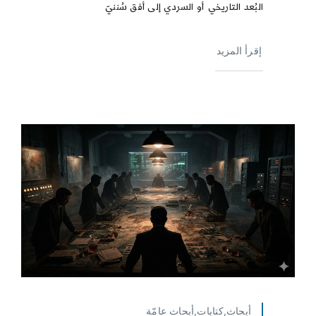
البُعد التاريخي أو السردي إلى أفق سُننيّ
إقرأ المزيد
أبحاث,كتابات,أبحاث عامّة