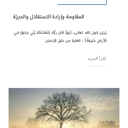
المقاومة وإرادة الاستقلال والحريّة
يُبيّن قول الله تعالى: ﴿وإذْ قَالَ ربُّكَ لِلْمَلائكَةِ إنّي جَاعِلٌ في
الأَرْضِ خَلِيفَةً﴾ ؛ الغاية من خلق الإنسان
إقرأ المزيد