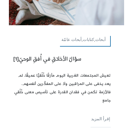
أبحاث,كتابات,أبحاث عامّة
سؤالُ الأخلاقِ في أُفقِ الوحيّ[1]
تعيش المجتمعات الغربية اليوم مأزقًا خُلُقيًّا عميقًا، لم
يعد يخفى على المراقبين ولا على المفكّرين أنفسهم.
فالأزمة تكمن في فقدان القدرة على تأسيس معنى خُلُقي
جامع
إقرأ المزيد