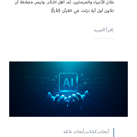
خلال الأنبياء والمرسلين، ثم أهل الذكر، وليس مصادفة أن
تكون أول آية نزلت في القرآن ﴿اقْرَأْ﴾
إقرأ المزيد
أبحاث,كتابات,أبحاث عامّة