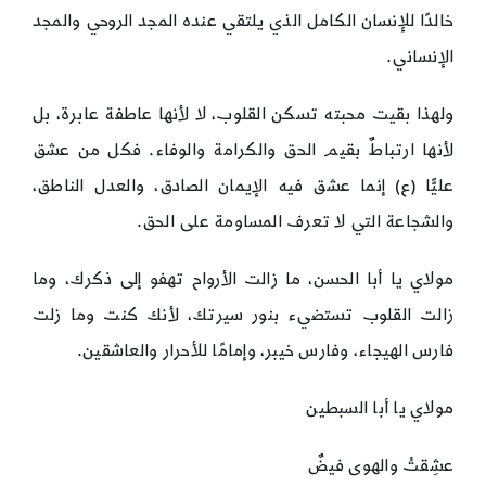
خالدًا للإنسان الكامل الذي يلتقي عنده المجد الروحي والمجد
الإنساني.
ولهذا بقيت محبته تسكن القلوب، لا لأنها عاطفة عابرة، بل
لأنها ارتباطٌ بقيم الحق والكرامة والوفاء. فكل من عشق
عليًّا (ع) إنما عشق فيه الإيمان الصادق، والعدل الناطق،
والشجاعة التي لا تعرف المساومة على الحق.
مولاي يا أبا الحسن، ما زالت الأرواح تهفو إلى ذكرك، وما
زالت القلوب تستضيء بنور سيرتك، لأنك كنت وما زلت
فارس الهيجاء، وفارس خيبر، وإمامًا للأحرار والعاشقين.
مولاي يا أبا السبطين
عشِقتُ والهوى فيضٌ