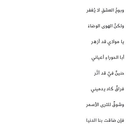
وبوحُ العشقِ لا يُغفر
ولكنَّ الهوى الوضاءَ
يا مولاي قد أزهر
أبا الحوراءِ أعياني
حنينٌ فيَّ قد أثّر
فراقٌ كاد يدميني
وشوقٌ للثرى الأسمر
فإن ضاقت بنا الدنيا