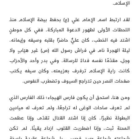
الإسلام.
لقد ارتبط اسم الإمام علي (ع) بحفظ بيضة الإسلام منذ
اللحظات الأولى لظهور الدعوة المباركة. ففي كل موطنٍ
اشتد فيه الخطب، كان عليٌّ حاضرًا بقلبه وسيفه وإيمانه.
ليلة الهجرة نام في فراش رسول الله (ص) غير هيّابٍ ولا
وجل، مقدّمًا نفسه فداءً للرسالة. وفي بدر وأحد والأحزاب
كانت راية الإسلام ترفرف بعزيمته، وكان سيفه يكتب
صفحات النصر حين تتراجع السيوف وتضطرب النفوس.
ومن هنا، استحق أن يكون فارس الهيجاء؛ ذلك الفارس الذي
لم تعرف ساحات الوغى له تراجعًا، ولم تعرف له ميادين
البطولة نظيرًا. كان إذا اشتد القتال تقدّم، وإذا عظمت
المحنة ثبت، وإذا اضطربت القلوب ازداد يقينًا. لم تكن
شجاعته شجاعة جسدٍ فحسب، بل شجاعة عقيدةٍ راسخةٍ