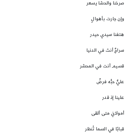
صرخنا والحشا يسعر
وإن جارت بأهوالٍ
هتفنا سيدي حيدر
سراجٌ أنتَ في الدنيا
قسيم أنت في المحشر
عليٌّ حبُّه فرضٌ
علينا إذ قدر
أمولايَ متى ألقى
قبابًا في السما تُنظر