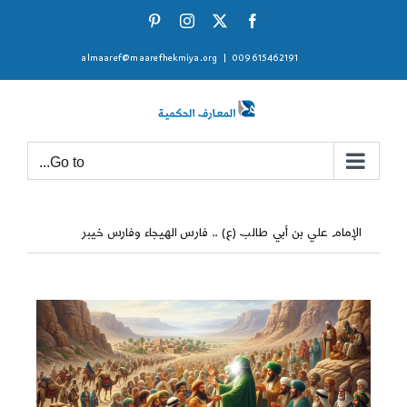
Ski
Pinterest
Instagram
Facebook
X
t
almaaref@maarefhekmiya.org
|
009615462191
conten
Go to...
الإمام علي بن أبي طالب (ع) .. فارس الهيجاء وفارس خيبر