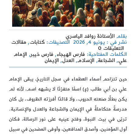
بقلم
الأستاذة روافد الياسري
نشر في : يونيو 4, 2026
التصنيفات:
كتابات
,
مقالات
on
التعليقات 0
الإمام
الكلمات المفتاحية:
فارس الهيجاء
,
فارس خيبر
,
الإمام
علي
علي
,
الشجاعة
,
الإسلام
,
العدل
,
الإيمان
بن
أبي
طالب
حين تتزاحم أسماء العظماء في سجل التاريخ، يبقى الإمام
(ع)
علي بن أبي طالب (ع) اسمًا متفرّدًا لا يشبهه اسم، لأنه لم
..
فارس
يكن بطلًا صنعته الحروب، ولا قائدًا أفرزته الظروف، بل كان
الهيجاء
وفارس
مدرسةً متكاملةً في الإيمان والشجاعة والعدل والإنسانية.
خيبر
تربّى في بيت النبوة، وفتح عينيه على نور الرسالة، فكان
أول المؤمنين، وأصدق المدافعين، وأوفى المضحين في سبيل