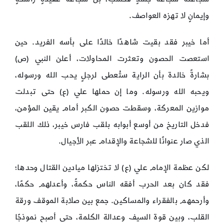
وإيمانٍ لا تهزه العواصف.
أما خيبر فقد بقيت شاهدًا خالدًا على بأسه الفريد. حين
استعصت الحصون وتعثرت المحاولات، أعلن النبي (ص)
بشارةً خالدة بأن الراية ستُعطى لرجلٍ يحب الله ورسوله،
ويحبه الله ورسوله. وما إن حملها علي (ع) حتى تبدلت
موازين المعركة، وسقطت حصون الكبر أمام يقين المؤمن،
فدخل التاريخ من أوسع أبوابه بلقب فارس خيبر، ذلك اللقب
الذي صار عنوانًا للشجاعة والإقدام عبر الأجيال.
لكن عظمة الإمام علي (ع) لا تختزلها ميادين القتال وحدها؛
فقد كان بعد الحرب أفقه الناس حكمةً، وأعدلهم حكمًا،
وأرحمهم بالفقراء والمساكين. جمع بين صلابة الموقف ورقة
القلب، وبين قوة السيف وعدالة الكلمة، حتى أصبح نموذجًا