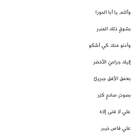
وألثم يا أبا الحورا
بشوقٍ ذلك المنبر
وأدنو منك كي أشكو
إليك جراحيَ الأخضر
بعمق الأفق جبريلٌ
بصوتٍ صادحٍ كبّر
علي لا فتى إلاه
علي فاس خيبر