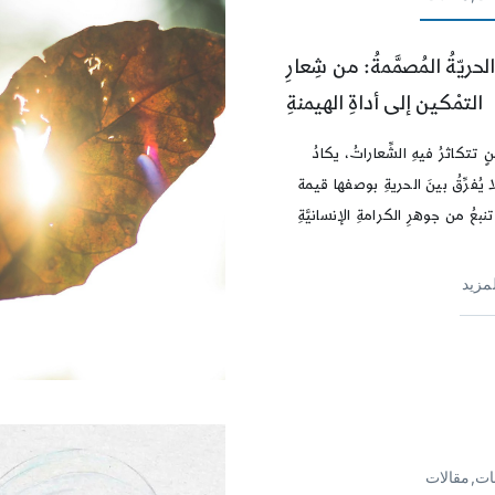
الحريّةُ المُصمَّمةُ: من شِعارِ
التمْكين إلى أداةِ الهيمنةِ
تتكاثرُ فيهِ الشِّعاراتُ، يكادُ
ا يُفرِّقُ بينَ الحريةِ بوصفها قيمة
بعُ من جوهرِ الكرامةِ الإنسانيَّةِ
لمزيد
ات,مقالات