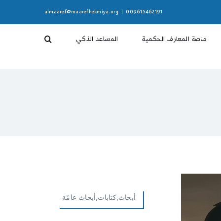
almaaref@maarefhekmiya.org
|
009615462191
منصة المعارف الحكمية
المساعد الذكي
أبحاث,كتابات,أبحاث عامّة