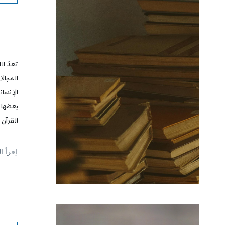
تعدّ ال
المجال
الإنسان
بعضها 
القرآن 
إقرأ ا