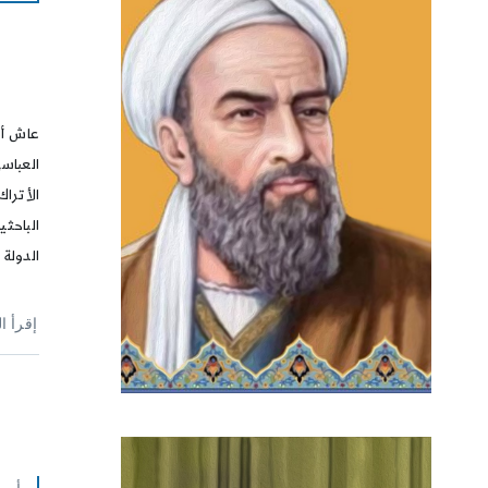
عاش أب
العباس
الأترا
الباحث
الدولة 
إقرأ ا