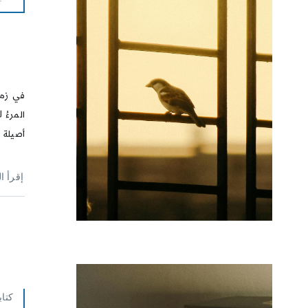
في زمنٍ 
المرءُ ل
أصيلة تن
إقرأ ا
كتاب