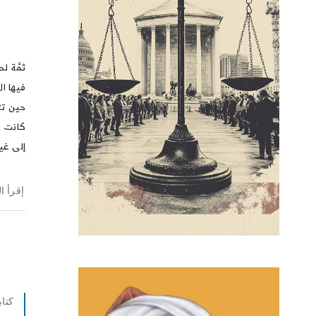
ثمَّة 
فيها ال
حين تتص
كانت ت
إلى غي
إقرأ ا
كتاب