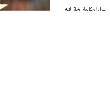
حول إمكانية رؤية الإله
وادر النهضة الإسلامية في العصر
ي، وبدأ تدوين الحديث النبوي،
للنور كتب السير والتواريخ
حم
لمزيد
ث,كتابات,أبحاث عامّة
اصل الفكري الإسلامي مع