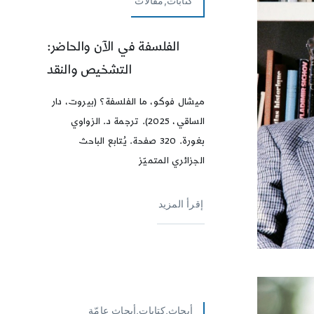
كتابات,مقالات
الفلسفة في الآن والحاضر:
التشخيص والنقد
ميشال فوكو، ما الفلسفة؟ (بيروت، دار
الساقي، 2025). ترجمة د. الزواوي
بغورة. 320 صفحة. يُتابع الباحث
الجزائري المتميّز
إقرأ المزيد
أبحاث,كتابات,أبحاث عامّة