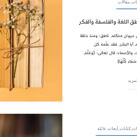
ات,مقالات
ق اللغة والفلسفة والفكر
ن حيوان متكلم ناطق؛ ومنذ خلقة
م أبا البشر، فقد علّمه كل
 والأسماء؛ قال تعالى: ﴿وَعَلَّمَ
سْمَاء كُلَّهَا﴾
لمزيد
ث,كتابات,أبحاث عامّة