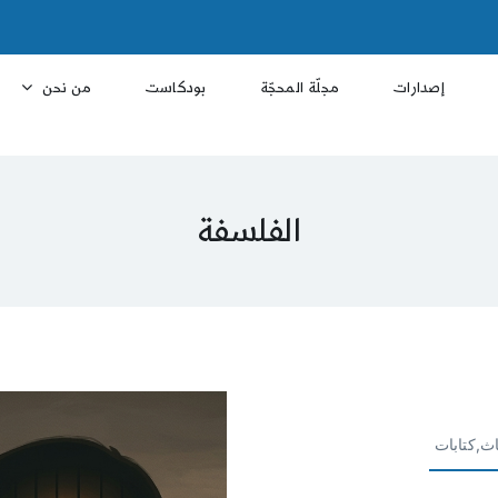
إصدارات
مجلّة المحجّة
بودكاست
من نحن
الفلسفة
اث,كتابات