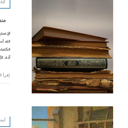
كتاب
منط
الإنسا
الله آد
الكلمات
آدَمَ الأ
إقرأ ا
أبحا