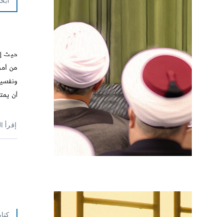
أبحا
حيث إن
أن يمتل
إقرأ ا
كتاب