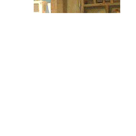
بدأت ب
العباس
وخرجت 
والملا
إقرأ ا
أبحا
التو