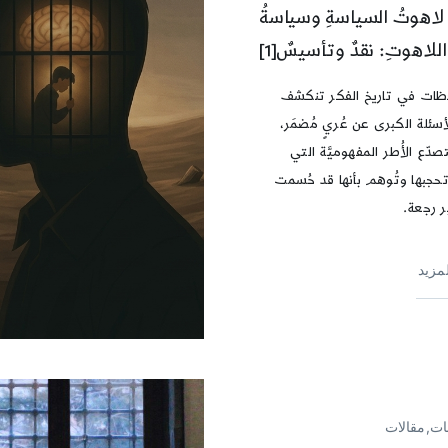
لاهوتُ السياسةِ وسياسةُ
اللاهوتِ: نقدٌ وتأسيسٌ[1]
لحظات في تاريخ الفكر تنكشف
أسئلة الكبرى عن عُريٍ مُضمَر،
دّع الأُطر المفهوميَّة التي
حجبها وتُوهم بأنها قد حُسمت
ر رجعة.
لمزيد
ات,مقالات