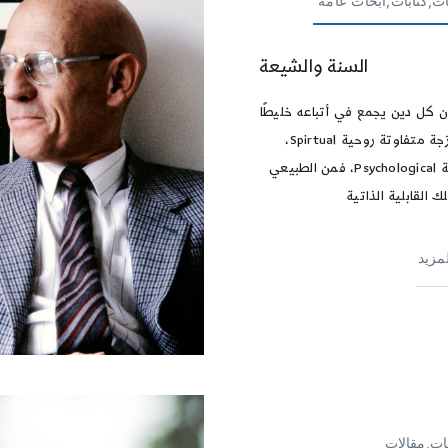
ث,كتابات,أبحاث عامّة
السنة والشيعة
 كل دين يجمع في أتباعه خليطًا
من أمزجة متفاوتة روحية Spirtual،
ونفسية Psychological، فمن الطبيعي
ك القابلية الذاتية
لمزيد
ات,مقالات