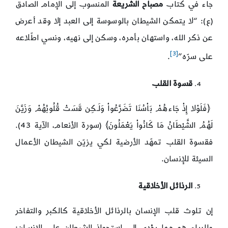
جاء في كتاب
مصباح الشريعة
المنسوب إلى الإمام الصادق
(ع): “لا يتمكن الشيطان بالوسوسة إلى العبد إلا وقد أعرض
عن ذكر الله، واستهان بأمره، وسكن إلى نهيه، ونسي اطّلاعه
[3]
على سرّه”
.
قسوة القلب
﴿فَلَوْلا إِذْ جَاءهُمْ بَاْسُنَا تَضَرَّعُواْ وَلَـكِن قَسَتْ قُلُوبُهُمْ وَزَيَّنَ
لَهُمُ الشَّيْطَانُ مَا كَانُواْ يَعْمَلُونَ﴾ (سورة الأنعام، الآية 43).
فقسوة القلب تمهّد الأرضية لكي يزيّن الشيطان الأعمال
السيئة للإنسان.
الرذائل الأخلاقية
إن تلوث قلب الإنسان بالرذائل الأخلاقية كالكبر والتفاخر
والرياء هو مما يؤدي إلى استحواذ الشيطان على الإنسان: