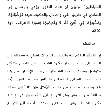
الشياطين”، وتبيّن أن عدم التقوى يؤدي بالإنسان إلى
التمادي في طريق الغي والضلال والمكوث فيه: ﴿وَإِخْوَانُهُمْ
يَمُدُّونَهُمْ فِي الْغَيِّ ثُمَّ لاَ يُقْصِرُونَ﴾ (سورة الأعراف، الآية
202).
الذكر
إن التذكّر الدائم لله والحضور، الذي لا ينقطع له سبحانه في
القلب إلى جانب جريان ذكره الشريف على اللسان بشكل
متواصل ومستمر، يبعد الشيطان عن قلب الإنسان. من هنا
جاء الوصف القرآني للشيطان بالخنّاس (سورة الناس، الآية
4). وبحسب ما جاء في تفسير
الأمثل
فإن “الخنّاس صيغة
مبالغة من الخنوس وهو التراجع؛ لأن الشياطين تتراجع عند
ذكر الله؛ والخنوس له بمعنى الاختفاء أيضًا، لأن التراجع