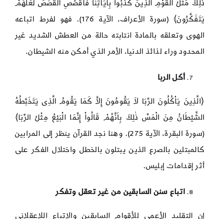
ذَّلِكَ مَثَلُ الْقَوْمِ الَّذِينَ كَذَّبُواْ بِآيَاتِنَا فَاقْصُصِ الْقَصَصَ لَعَلَّهُمْ
يَتَفَكَّرُونَ﴾ (سورة الأعراف، الآية 176). فهو لفرط اتباعه
الهوى وتعلقه بالمادة انتابته حالة من العطش الشديد غير
المحدود وراء لذائذ الدنيا، الأمر الذي أمكن منه الشيطان.
أكل الربا
﴿الَّذِينَ يَاْكُلُونَ الرِّبَا لاَ يَقُومُونَ إِلاَّ كَمَا يَقُومُ الَّذِى يَتَخَبَّطُهُ
الشَّيْطَانُ مِنَ الْمَسِّ ذٰلِكَ بِاَنَّهُمْ قَالُواْ إِنَّمَا الْبَيْعُ مِثْلُ الرِّبَا﴾
(سورة البقرة، الآية 275). وهنا نجد القرآن ينظر إلى المرابين
كالمبتلين بالصرع الذين يبتلون بالخطل واختلال الفكر على
أثر إقدامات إبليس.
اتباع سنن السابقين من غير تعقل وتفكر
إن التقليد الأعمى للأقوام السابقين والاتباع اللاعقلاني