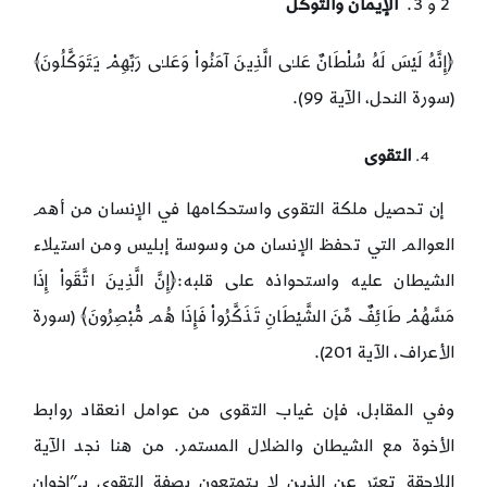
2 و 3.
الإيمان والتوكل
﴿إِنَّهُ لَيْسَ لَهُ سُلْطَانٌ عَلـٰى الَّذِينَ آمَنُواْ وَعَلـٰى رَبِّهِمْ يَتَوَكَّلُونَ﴾
(سورة النحل، الآية 99).
التقوى
إن تحصيل ملكة التقوى واستحكامها في الإنسان من أهم
العوالم التي تحفظ الإنسان من وسوسة إبليس ومن استيلاء
الشيطان عليه واستحواذه على قلبه:﴿إِنَّ الَّذِينَ اتَّقَواْ إِذَا
مَسَّهُمْ طَائِفٌ مِّنَ الشَّيْطَانِ تَذَكَّرُواْ فَإِذَا هُم مُّبْصِرُونَ﴾ (سورة
الأعراف، الآية 201).
وفي المقابل، فإن غياب التقوى من عوامل انعقاد روابط
الأخوة مع الشيطان والضلال المستمر. من هنا نجد الآية
اللاحقة تعبّر عن الذين لا يتمتعون بصفة التقوى بـ”إخوان