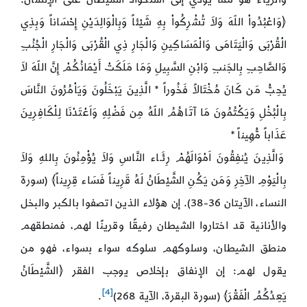
﴿وَاعْبُدُواْ اللّهَ وَلاَ تُشْرِكُواْ بِهِ شَيْئاً وَبِالْوَالِدَيْنِ إِحْسَاناً وَبِذِي
الْقُرْبَى وَالْيَتَامَى وَالْمَسَاكِينِ وَالْجَارِ ذِي الْقُرْبَى وَالْجَارِ الْجُنُبِ
وَالصَّاحِبِ بِالجَنبِ وَابْنِ السَّبِيلِ وَمَا مَلَكَتْ أَيْمَانُكُمْ إِنَّ اللّهَ لاَ
يُحِبُّ مَن كَانَ مُخْتَالاً فَخُوراً * الَّذِينَ يَبْخَلُونَ وَيَاْمُرُونَ النَّاسَ
بِالْبُخْلِ وَيَكْتُمُونَ مَا آتَاهُمُ اللّهُ مِن فَضْلِهِ وَاَعْتَدْنَا لِلْكَافِرِينَ
عَذَاباً مُّهِيناً *
وَالَّذِينَ يُنفِقُونَ اَمْوَالَهُمْ رِئَـاء النَّاسِ وَلاَ يُؤْمِنُونَ بِاللهِ وَلاَ
بِالْيَوْمِ الآخِرِ وَمَن يَكُنِ الشَّيْطَانُ لَهُ قَرِيناً فَسَاء قِرِيناً﴾ (سورة
النساء، الآيتان 36-38). إن هؤلاء الذين اتصفوا بالكبر والبخل
والأنانية قد اختاروا الشيطان رفيقًا وقرينًا لهم، فمنطقهم
منطق الشيطان، وسلوكهم سلوكه سواء بسواء، فهو من
يقول لهم: إن الإنفاق بإخلاص يوجب الفقر ﴿الشَّيْطَانُ
[4]
يَعِدُكُمُ الْفَقْرَ﴾ (سورة البقرة، الآية 268)
.