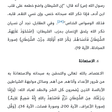
رسول الله (ص) أنه قال: “إن الشيطان واضع خطمه على قلب
ابن آدم، فإذا ذكر الله سبحانه خنس، وإن نسي التقم قلبه،
[24]
فذلك الوسواس الخناس”
. وفي المقابل، نجد أن نسيان
ذكر الله يلحق الإنسان بحزب الشيطان: ﴿اسْتَحْوَذَ عَلَيْهِمُ
الشَّيْطَانُ فَاَنسَاهُمْ ذِكْرَ اللهِ اُوْلَئِكَ حِزْبُ الشَّيْطَانِ﴾ (سورة
المجادلة، الآية 19).
الاستعاذة
الاعتصام بالله تعالى والتحصّن به سبحانه والاستعاذة به
من شرور الأعداء وأذاهم من أهم وسائل مواجهة الشياطين
الأبالسة الذين يُضمرون كل الشر والحقد لعباد الله: ﴿وَإِمَّا
يَنزَغَنَّكَ مِنَ الشَّيْطَانِ نَزْغٌ فَاسْتَعِذْ بِاللهِ إِنَّهُ سَمِيعٌ عَلِيمٌ﴾
(سورة الأعراف، الآية 200، وسورة فصلت، الآية 36)، ﴿وَقُل