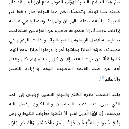
صحّ هذا التوقع بالنسبة لهؤلاء القوم. فمع أن إبليس قد قال
حديثه هذا توقعًا وتخمينًا، لكن هذا التوقع صار واقعًا في
النتيجة، واتّبعه ضعاف الإيمان والإرادة وسقطوا في فخاخه
زرافات ووحدانًا، إلا مجموعة صغيرة من المؤمنين استطاعت
تحطيم سلاسل الوساوس الشيطانية، وتفادت الوقوع في
مصيدته، جاؤوا أحرارًا وعاشوا أحرارًا ورحلوا أحرارًا، ومع أنهم
كانوا قلّة من حيث العدد، إلا أن كل واحد منهم كان يعدل
أمة من حيث القيمة المعنوية الهمّة والإرادة للتغيير
[1]
والإصلاح
.
ولقد اتسعت دائرة الظفر والنجاح النسبي لإبليس إلى الحد
الذي نجى منه فقط المخلصون والشاكرون بفضل الله
ورحمته: ﴿يَا اَيُّهَا الَّذِينَ آمَنُوا لاَ تَتَّبِعُوا خُطُوَاتِ الشَّيْطَانِ وَمَن
يَتَّبِعْ خُطُوَاتِ الشَّيْطَانِ فَإِنَّهُ يَاْمُرُ بِالْفَحْشَاء وَالْمُنكَرِ وَلَوْلاَ