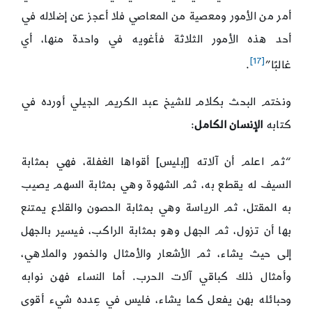
أمر من الأمور ومعصية من المعاصي فلا أعجز عن إضلاله في
أحد هذه الأمور الثلاثة فأغويه في واحدة منها، أي
[17]
غالبًا”
.
ونختم البحث بكلام للشيخ عبد الكريم الجيلي أورده في
كتابه
الإنسان الكامل
:
“ثم اعلم أن آلاته [إبليس] أقواها الغفلة، فهي بمثابة
السيف له يقطع به، ثم الشهوة وهي بمثابة السهم يصيب
به المقتل، ثم الرياسة وهي بمثابة الحصون والقلاع يمتنع
بها أن تزول، ثم الجهل وهو بمثابة الراكب، فيسير بالجهل
إلى حيث يشاء، ثم الأشعار والأمثال والخمور والملاهي،
وأمثال ذلك كباقي آلات الحرب. أما النساء فهن نوابه
وحبائله بهن يفعل كما يشاء، فليس في عِدده شيء أقوى