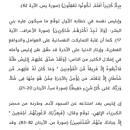
جِبِلّاً كَثِيراً اَفَلَمْ تَكُونُوا تَعْقِلُونَ﴾ (سورة يس، الآية 62).
وإبليس نفسه في خطابه الأول توقّع ما سيكون عليه بني
البشر: ﴿وَلاَ تَجِدُ اَكْثَرَهُمْ شَاكِرِينَ﴾ (سورة الأعراف، الآية
17). كما أن غلبة التمايلات النفسانية على العوامل والدوافع
الفطرية، وإيثار الدنيا على الآخرة قد حقّق ظن إبليس وأمله
في إضلال الكثير من الناس: ﴿وَلَقَدْ صَدَّقَ عَلَيْهِمْ إِبْلِيسُ ظَنَّهُ
فَاتَّبَعُوهُ إِلاَّ فَرِيقاً مِّنَ الْمُؤْمِنِينَ * وَمَا كَانَ لَهُ عَلَيْهِم مِّن
سُلْطَانٍ إِلاَّ لِنَعْلَمَ مَن يُؤْمِنُ بِالآخِرَةِ مِمَّنْ هُوَ مِنْهَا فِى شَكٍّ
وَرَبُّكَ عَلـٰى كُلِّ شَيْءٍ حَفِيظٌ﴾ (سورة سبأ، الآيتان 20-21).
إن إبليس بعد امتناعه عن السجود لآدم وطرده من محضر
الكبرياء الإلهي، توقّع وقال: ﴿فَبِعِزَّتِكَ لاَغْوِيَنَّهُمْ اَجْمَعِينَ *
إِلاَّ عِبَادَكَ مِنْهُمُ الْمُخْلَصِينَ﴾ (سورة ص، الآيتان 82-83)، وقد