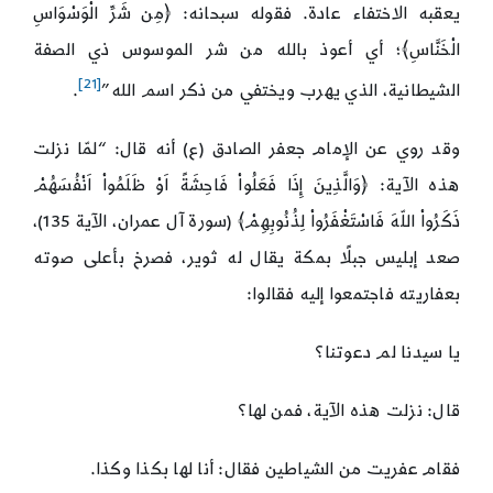
يعقبه الاختفاء عادة. فقوله سبحانه: ﴿مِن شَرِّ الْوَسْوَاسِ
الْخَنَّاسِ﴾؛ أي أعوذ بالله من شر الموسوس ذي الصفة
[21]
الشيطانية، الذي يهرب ويختفي من ذكر اسم الله”
.
وقد روي عن الإمام جعفر الصادق (ع) أنه قال: “لمّا نزلت
هذه الآية: ﴿وَالَّذِينَ إِذَا فَعَلُواْ فَاحِشَةً اَوْ ظَلَمُواْ اَنْفُسَهُمْ
ذَكَرُواْ اللّهَ فَاسْتَغْفَرُواْ لِذُنُوبِهِمْ﴾ (سورة آل عمران، الآية 135)،
صعد إبليس جبلًا بمكة يقال له ثوير، فصرخ بأعلى صوته
بعفاريته فاجتمعوا إليه فقالوا:
يا سيدنا لم دعوتنا؟
قال: نزلت هذه الآية، فمن لها؟
فقام عفريت من الشياطين فقال: أنا لها بكذا وكذا.