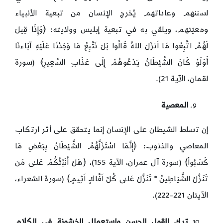
لسننهم وعاداتهم يُخرج الإنسان من تبعية الأنبياء
ومعيّتهم، ويلقي به في تبعية إبليس وولايته: ﴿وَإِذَا قِيلَ
لَهُمُ اتَّبِعُوا مَا اَنزَلَ اللهُ قَالُوا بَلْ نَتَّبِعُ مَا وَجَدْنَا عَلَيْهِ آبَاءنَا
أَوَلَوْ كَانَ الشَّيْطَانُ يَدْعُوهُمْ إِلَى عَذَابِ السَّعِيرِ﴾ (سورة
لقمان، الآية 21).
المعصية
إن تسلط الشيطان على الإنسان إنما يتحقق على أثر ارتكاب
المعاصي والذنوب: ﴿إِنَّمَا اسْتَزَلَّهُمُ الشَّيْطَانُ بِبَعْضِ مَا
كَسَبُواْ﴾ (سورة آل عمران، الآية 155)، ﴿هَلْ اُنَبِّئُكُمْ عَلـٰى مَن
تَنَزَّلُ الشَّيَاطِينُ * تَنَزَّلُ عَلـٰى كُلِّ اَفَّاكٍ اَثِيمٍ﴾ (سورة الشعراء،
الآيتان 221-222).
ترك القول الحسن واستعمال الخشونة في الكلام