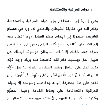
دوام المراقبة والاستقامة
وفي إشارة إلى الاستغفار وإلى دوام المراقبة والاستقامة
وذكر الله في مقابلة الشيطان والتصدي له، ورد في
مصباح
الشريعة
منسوبًا إلى الإمام جعفر الصادق (ع): “فكن معه
[أي الشيطان] كالغريب مع كلب الراعي يفزع إلى صاحبه في
صرفه عنه، كذلك إذا أتاك الشيطان موسوسًا ليضلّك عن
سبيل الحق وينسيك ذكر الله، فاستعذ منه بربك وربه، فإنه
يؤيد الحق على الباطل وينصر المظلوم، بقوله عز وجل: ﴿إِنَّهُ
لَيْسَ لَهُ سُلْطَانٌ عَلَى الَّذِينَ آمَنُوا وَعَلَى رَبِّهِمْ يَتَوَكَّلُونَ﴾. ولن
تقدر على هذا ومعرفة إتيانه ومذاهب وسوسته إلا بدوام
المراقبة والاستقامة على بساط الخدمة وهيبة المطّلِع
وكثرة الذكر، وأما المهمل لأوقاته فهو صيد الشيطان لا