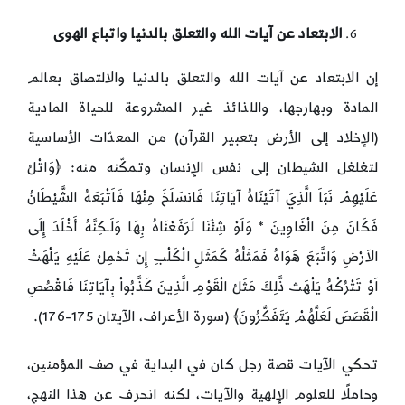
الابتعاد عن آيات الله والتعلق بالدنيا واتباع الهوى
إن الابتعاد عن آيات الله والتعلق بالدنيا والالتصاق بعالم
المادة وبهارجها، واللذائذ غير المشروعة للحياة المادية
(الإخلاد إلى الأرض بتعبير القرآن) من المعدّات الأساسية
لتغلغل الشيطان إلى نفس الإنسان وتمكّنه منه: ﴿وَاتْلُ
عَلَيْهِمْ نَبَاَ الَّذِيَ آتَيْنَاهُ آيَاتِنَا فَانسَلَخَ مِنْهَا فَاَتْبَعَهُ الشَّيْطَانُ
فَكَانَ مِنَ الْغَاوِينَ * وَلَوْ شِئْنَا لَرَفَعْنَاهُ بِهَا وَلَـكِنَّهُ أَخْلَدَ إِلَى
الاَرْضِ وَاتَّبَعَ هَوَاهُ فَمَثَلُهُ كَمَثَلِ الْكَلْبِ إِن تَحْمِلْ عَلَيْهِ يَلْهَثْ
اَوْ تَتْرُكْهُ يَلْهَث ذَّلِكَ مَثَلُ الْقَوْمِ الَّذِينَ كَذَّبُواْ بِآيَاتِنَا فَاقْصُصِ
الْقَصَصَ لَعَلَّهُمْ يَتَفَكَّرُونَ﴾ (سورة الأعراف، الآيتان 175-176).
تحكي الآيات قصة رجل كان في البداية في صف المؤمنين،
وحاملًا للعلوم الإلهية والآيات، لكنه انحرف عن هذا النهج،