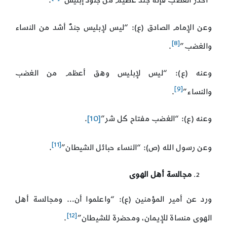
“احذر الغضب فإنه جند عظيم من جنود إبليس”
.
وعن الإمام الصادق (ع): “ليس لإبليس جندٌ أشد من النساء
[8]
والغضب”
.
وعنه (ع): “ليس لإبليس وهق أعظم من الغضب
[9]
والنساء”
.
وعنه (ع): “الغضب مفتاح كل شر”
[10]
.
[11]
وعن رسول الله (ص): “النساء حبائل الشيطان”
.
مجالسة أهل الهوى
ورد عن أمير المؤمنين (ع): “واعلموا أن… ومجالسة أهل
[12]
الهوى منساة للإيمان، ومحضرة للشيطان”
.