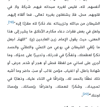
أنفسهم لله، فليس لغيره سبحانه فيهم شركة ولا في
قلوبهم محل، فلا يشتغلون بغيره تعالى. فما ألقاه إليهم
[19]
الشيطان من حبائله وتزييناته عاد ذكرًا لله مقرّبًا إليه”
.
ولعلّ في بعض فقرات دعاء مكارم الأخلاق ما يشير إلى هذا
المعنى، حيث يقول الإمام زين العابدين (ع): “اللهمّ اجعل
ما يُلقي الشيطان في روعي من التمنّي والتظنّي والحسد
ذكرًا لعظمتك، وتفكّرًا في قدرتك، وتدبيرًا على عدوّك، وما
أجرى على لساني من لفظة فحش أو هجر أو شتم عرض، أو
شهادة باطل، أو اغتياب مؤمن غائب أو سبّ حاضر وما أشبه
ذلك نطقًا بالحمد لك، وإغراقًا في الثناء عليك، وذهابًا في
تمجيدك، وشكرًا لنعمتك، واعترافًا بإحسانك، وإحصاءً
[20]
لمِننك
“
.