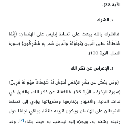
الآية 38).
الشرك
فالشرك بالله يبعث على تسلط إبليس على الإنسان: ﴿إِنَّمَا
سُلْطَانُهُ عَلـٰى الَّذِينَ يَتَوَلَّوْنَهُ وَالَّذِينَ هُم بِهِ مُشْرِكُونَ﴾ (سورة
النحل، الآية 100).
الإعراض عن ذكر الله
﴿وَمَن يَعْشُ عَن ذِكْرِ الرَّحْمَنِ نُقَيِّضْ لَهُ شَيْطَاناً فَهُوَ لَهُ قَرِينٌ﴾
(سورة الزخرف، الآية 36). فالغفلة عن ذكر الله، والغرق في
لذات الدنيا، والانبهار بزخارفها ومغرياتها يؤدي إلى تسلط
الشيطان على الإنسان ويكون قرينه دائمًا، ويلقي لجامًا حول
[2]
رقبته يشدّه به، ويجرّه إليه ليذهب به حيث يشاء
. وقد