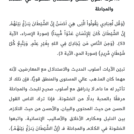
والمجادلة
﴿وَقُل لِّعِبَادِي يَقُولُواْ الَّتِى هِيَ اَحْسَنُ إِنَّ الشَّيْطَانَ يَنزَغُ بَيْنَهُمْ
إِنَّ الشَّيْطَانَ كَانَ لِلإِنْسَانِ عَدُوّاً مُّبِيناً﴾ (سورة الإسراء، الآية
53). ﴿وَمِنَ النَّاسِ مَن يُجَادِلُ فِي اللهِ بِغَيْرِ عِلْمٍ وَيَتَّبِعُ كُلَّ
شَيْطَانٍ مَّرِيدٍ﴾ (سورة الحج، الآية 3).
تبيّن الآيات أسلوب الحديث والاستدلال مع المعارضين، لأنه
مهما كان المذهب عالي المستوى والمنطق قويًّا، فإن ذلك لا
تأثير له ما دام لا يترافق مع أسلوب صحيح للبحث والمجادلة
مرفقًا بالمحبة بدلًا من الخشونة. فإذا ترك الناس القول
الحسن من حيث المحتوى والبيان، والأحسن من حيث التلازم
بين الدليل ومكارم الأخلاق والأساليب الإنسانية، واتبعوا
الخشونة في الكلام والمجادلة فـ ﴿إِنَّ الشَّيْطَانَ يَنزَغُ بَيْنَهُمْ﴾،