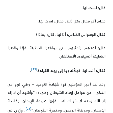
قال: لست لها.
فقام آخر فقال مثل ذلك. فقال: لست لها.
فقال الوسواس الخنّاس: أنا لها. قال: بماذا؟
قال: أعدهم وأمنّيهم حتى يواقعوا الخطيئة، فإذا واقعوا
الخطيئة أنسيتهم الاستغفار.
[22]
فقال: أنت لها. فوكّله بها إلى يوم القيامة
.
وقد عّد أمير المؤمنين (ع) شهادة التوحيد – وهي نوع من
الذكر – من عوامل إبعاد الشيطان وطرده: “وأشهد أن لا إله
إلا الله وحده لا شريك له… فإنها عزيمة الإيمان، وفاتحة
[23]
الإحسان، ومرضاة الرحمن، ومدحرة الشيطان”
. ورُوي عن