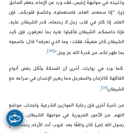
وتثبيته في مواجهة إبليس، فقد ورد عن الإمام جعفر الصادق
(ع): “إذا سمعتم العلم فاستعملوه، ولتتّسع قلوبكم، فإن
العلم إذا كثر في قلب رجل لا يحتمله، قدر الشيطان عليه،
فإذا خاصمكم الشيطان فأقبلوا عليه بما تعرفون، فإن كيد
الشيطان كان ضعيفًا، فقلت: وما الذي نعرفه؟ قال: خاصموه
[30]
بما ظهر لكم من قدرة الله عز وجل”
.
كما ورد في روايات أخرى أن الصدقة وأكل بعض أنواع
الفاكهة كالرّمان والسفرجل مما يعين الإنسان في صراعه مع
[31]
الشيطان
.
من ناحية أخرى فإن رعاية الموازين الشرعية واجتناب مواضع
التهم من الأمور الضرورية في مواجهة الشيطان. رُوي أن
رسول الله (ص) كان واقفًا بعد غروب أحد الأيام يتحدث مع