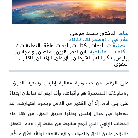
بقلم
الدكتور محمد موسى
نشر في : نوفمبر 28, 2023
on
التصنيفات:
أبحاث
,
كتابات
,
أبحاث عامّة
التعليقات 2
الشيطا
الكلمات المفتاحية:
ابن آدم
,
قرين
,
سلطان
,
وسواس
,
إبليس
,
ذكر الله
,
الشيطان
,
الإيمان
,
الإنسان
,
القلب
,
عوامل
التقوى
نجاح
الشيطا
في
على الرغم من محدودية فعالية إبليس وسعيه الدوؤب
تحقيق
ومحاولاته المستمرة هو وأتباعه، وأنه ليس له سلطان ابتداءً
هدفه
بشكل
على بني آدم، إلّا أن الكثير من الناس وبسوء اختيارهم قد
نسبي
سقطوا في حبال إبليس وضلّوا طريق الحق. من هنا جاء
الخطاب الإلهي الذي يُرجع سقوط من سقط إلى عدم التعقل
والتزام طريق الحق والصواب والاستقامة: ﴿وَلَقَدْ اَضَلَّ مِنكُمْ