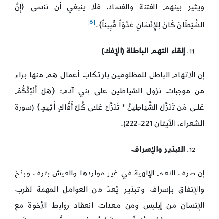
ويثير بينهم الفتنة والفساد، فلا ينبغي أن ننسى ﴿إِنَّ
[6]
الشَّيْطَانَ كَانَ لِلإِنْسَانِ عَدُوّاً مُّبِيناً﴾.
إلقاء التهم الباطلة (الإفك)
إن الاتهام الباطل للمظلومين بارتكاب أعمال هم منها براء
من موجبات نزول الشياطين على بني آدم: ﴿هَلْ اُنَبِّئُكُمْ
عَلـٰى مَن تَنَزَّلُ الشَّيَاطِينُ * تَنَزَّلُ عَلـٰى كُلِّ أَفَّاكٍ أَثِيمٍ﴾ (سورة
الشعراء، الآيتان 221-222).
التبذير والإسراف
إن صرف النعم الإلهية في غير مواردها والعيش بترف وبذخ
والإنفاق بإسراف وتبذير يُعدّ من العوامل المهمة لقرب
الإنسان من إبليس ومن معدات انعقاد روابط الأخوة مع