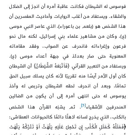
فوسوس له الشيطان فكانت عاقبة أمره أن انجرّ إلى الضلال
والشقاء. ويستفاد من أغلب الروايات وأحاديث المفسرين أن
هذا الشخص هو (بلعم بن باعوراء)، الذي عاصر النبي موسى
(ع)، وكان من مشاهير علماء بني إسرائيل، لكنه مال نحو
فرعون وإغراءاته فانحرف عن الصواب، وفقد مقاماته
المعنوية حتى صار بعدئذ في جبهة أعداء موسى (ع).
ويستفاد من التعبير القرآني ﴿فَاَتْبَعَهُ الشَّيْطَانُ﴾ أن الشيطان
كان أول الأمر آيسًا منه تقريبًا لأنه كان يسلك سبيل الحق
تمامًا، وبعد أن انحرف لحقه الشيطان وتربص له وأخذ
يوسوس له حتى انتهى أمره إلى أن يكون من الضالين
[5]
المنحرفين الأشقياء
. ثم يشبّه القرآن هذا الشخص
بالكلب، الذي يخرج لسانه لاهثًا دائمًا كالحيوانات العطاشى:
﴿
فَمَثَلُهُ كَمَثَلِ الْكَلْبِ إِن تَحْمِلْ عَلَيْهِ يَلْهَثْ اَوْ تَتْرُكْهُ يَلْهَث