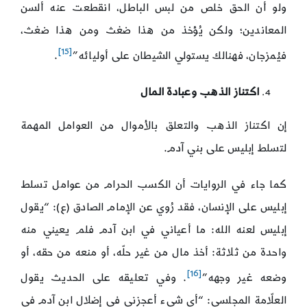
ولو أن الحق خلص من لبس الباطل، انقطعت عنه ألسن
المعاندين؛ ولكن يُؤخذ من هذا ضغث ومن هذا ضغث،
[15]
فيُمزجان، فهنالك يستولي الشيطان على أوليائه”
.
اكتناز الذهب وعبادة المال
إن اكتناز الذهب والتعلق بالأموال من العوامل المهمة
لتسلط إبليس على بني آدم.
كما جاء في الروايات أن الكسب الحرام من عوامل تسلط
إبليس على الإنسان، فقد رُوي عن الإمام الصادق (ع): “يقول
إبليس لعنه الله: ما أعياني في ابن آدم فلم يعيني منه
واحدة من ثلاثة: أخذ مال من غير حلّه، أو منعه من حقه، أو
[16]
وضعه غير وجهه”
. وفي تعليقه على الحديث يقول
العلّامة المجلسي: “أي شيء أعجزني في إضلال ابن آدم في