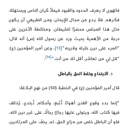
فالهوى لا يعرف الحدود والقيود فيملأ كيان الناس ويستهلك
فكرهم فلا يدع من مجال للإيمان، ومن الطبيعي أن يكون
مثل هذا المجلس محضرًا للشيطان. ومخالطة الآخرين على
درجة من الأهمية بحيث ورد عن رسول الله (ص) أنه قال:
“المرء على دين خليله وقرينه”
[13]
، وعن أمير المؤمنين (ع):
[14]
“قل لي من تعاشر، أقل لك من أنت”
.
الابتداع وخلط الحق بالباطل
قال أمير المؤمنين (ع) في الخطبة (50) من نهج البلاغة:
“إنما بدء وقوع الفتن أهواءٌ تُتّبع، وأحكام تُبتدع، يُخالف
فيها كتاب الله، ويتولى عليها رجالٌ رجالًا، على غير دين الله.
فلو أن الباطل خلص من مزاج الحق، لم يخفَ على المرتادين،