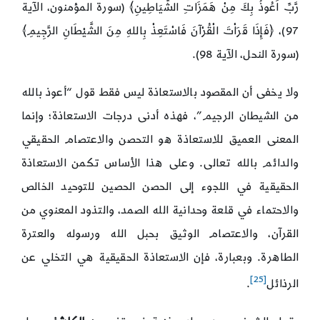
رَّبِّ اَعُوذُ بِكَ مِنْ هَمَزَاتِ الشَّيَاطِينِ﴾ (سورة المؤمنون، الآية
97)، ﴿فَإِذَا قَرَاْتَ الْقُرْآنَ فَاسْتَعِذْ بِاللهِ مِنَ الشَّيْطَانِ الرَّجِيمِ﴾
(سورة النحل، الآية 98).
ولا يخفى أن المقصود بالاستعاذة ليس فقط قول “أعوذ بالله
من الشيطان الرجيم”، فهذه أدنى درجات الاستعاذة؛ وإنما
المعنى العميق للاستعاذة هو التحصن والاعتصام الحقيقي
والدائم بالله تعالى. وعلى هذا الأساس تكمن الاستعاذة
الحقيقية في اللجوء إلى الحصن الحصين للتوحيد الخالص
والاحتماء في قلعة وحدانية الله الصمد، والتذود المعنوي من
القرآن، والاعتصام الوثيق بحبل الله ورسوله والعترة
الطاهرة. وبعبارة، فإن الاستعاذة الحقيقية هي التخلي عن
[25]
الرذائل
.