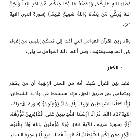
فَضْلُ اللهِ عَلَيْكُمْ وَرَحْمَتُهُ مَا زَكَا مِنكُم مِّنْ اَحَدٍ اَبَداً وَلَكِنَّ
اللهَ يُزَكِّي مَن يَشَاءُ وَاللهُ سَمِيعٌ عَلِيمٌ﴾ (سورة النور، الآية
21).
وقد بيّن القرآن العوامل التي أدّت إلى تمكّن إبليس من إغواء
بني آدم وخديعتهم. ومن أهم تلك العوامل ما يلي:
الكفر
فقد بيّن القرآن كيف أنه من السنن الإلهية أن من يكفر
ويتعامى عن طريق الحق، فإنه سيسقط في ولاية الشيطان:
﴿إِنَّا جَعَلْنَا الشَّيَاطِينَ اَوْلِيَاء لِلَّذِينَ لاَ يُؤْمِنُونَ﴾ (سورة الأعراف،
الآية27)، ﴿اَلَمْ تَرَ اَنَّا اَرْسَلْنَا الشَّيَاطِينَ عَلـٰى الْكَافِرِينَ تَؤُزُّهُمْ
اَزّاً﴾ (سورة مريم، الآية 83)، ﴿وَلاَ يُؤْمِنُونَ بِاللهِ وَلاَ بِالْيَوْمِ
الآخِرِ وَمَن يَكُنِ الشَّيْطَانُ لَهُ قَرِيناً فَسَاء قِرِيناً﴾ (سورة النساء،