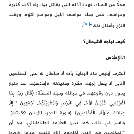
فعلًا من النساء، فهذه آلاته التي يقاتل بها، وله آلات كثيرة
ومواسم. فمن جملة مواسمه الليل ومواضع التهم ووقت
[18]
النزع وأمثال ذلك”
.
كيف نواجه الشيطان؟
1.
الإخلاص
اعترف إبليس منذ البداية بأنه لا سلطان له على المخلصين
الذين لا يصل إليهم مكره وخديعته، فإخلاصهم سد منيع
يحول دون وقوعهم في حبائله وحيله المضلّة: ﴿قَالَ رَبِّ بِمَا
اَغْوَيْتَنِي لاُزَيِّنَنَّ لَهُمْ فِي الاَرْضِ وَلاُغْوِيَنَّهُمْ اَجْمَعِينَ * إِلاَّ
عِبَادَكَ مِنْهُمُ الْمُخْلَصِينَ﴾ (سورة الحجر، الآيتان 39-40).
والسر في ذلك، كما يبيّن العلّامة الطباطبائي، هو أن
“المخلصين هم الذين أخلصهم الله لنفسه بعدما أخلصوا