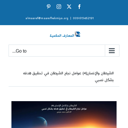
Ski
Pinterest
Instagram
Facebook
X
t
almaaref@maarefhekmiya.org
|
009615462191
conten
Go to...
الشيطان والإنسان(4) عوامل نجاح الشيطان في تحقيق هدفه
بشكل نسبي