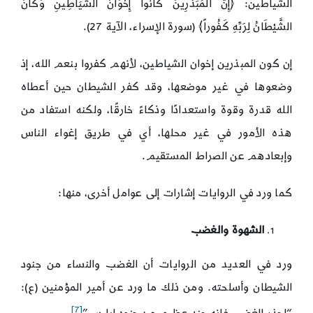
الشياطين: ﴿إِنَّ الْمُبَذِّرِينَ كَانُواْ إِخْوَانَ الشَّيَاطِينِ وَكَانَ
الشَّيْطَانُ لِرَبِّهِ كَفُوراً﴾ (سورة الإسراء، الآية 27).
إن كون المبذرين إخوان الشياطين، لأنهم كفروا بنعم الله، إذ
وضعوها في غير موضعها، وقد كفر الشيطان حين أعطاه
الله قدرة وقوة واستعدادًا وذكاءً خارقًا، ولكنه استفاد من
هذه الأمور في غير محلها، أي في طريق إغواء الناس
وإبعادهم عن الصراط المستقيم.
كما ورد في الروايات إشارات إلى عوامل أخرى، منها:
الشهوة والغضب
ورد في العديد من الروايات أن الغضب والنساء من جنود
الشيطان وأسلحته. ومن ذلك ما ورد عن أمير المؤمنين (ع):
[7]