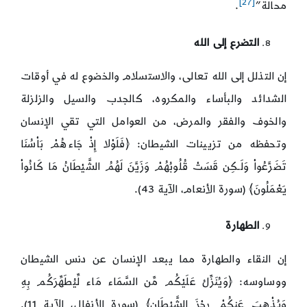
[27]
محالة”
.
التضرع إلى الله
إن التذلل إلى الله تعالى، والاستسلام والخضوع له في أوقات
الشدائد والبأساء والمكروه، كالجدب والسيل والزلزلة
والخوف والفقر والمرض، من العوامل التي تقي الإنسان
وتحفظه من تزيينات الشيطان: ﴿فَلَوْلا إِذْ جَاءهُمْ بَاْسُنَا
تَضَرَّعُواْ وَلَـكِن قَسَتْ قُلُوبُهُمْ وَزَيَّنَ لَهُمُ الشَّيْطَانُ مَا كَانُواْ
يَعْمَلُونَ﴾ (سورة الأنعام، الآية 43).
الطهارة
إن النقاء والطهارة مما يبعد الإنسان عن دنس الشيطان
ووساوسه: ﴿وَيُنَزِّلُ عَلَيْكُم مِّن السَّمَاء مَاء لِّيُطَهِّرَكُم بِهِ
وَيُذْهِبَ عَنكُمْ رِجْزَ الشَّيْطَانِ﴾ (سورة الأنفال، الآية 11).