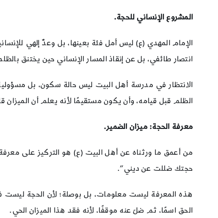
المشروع الإنساني للحجة.
الإمام المهدي (ع) ليس أمل فئة بعينها، بل وعدٌ إلهي للإنسا
انتصار طائفي، بل عن إنقاذ المسار الإنساني حين يختنق بالظلم
الانتظار في مدرسة أهل البيت ليس حالة سكون، بل مسؤولية أخ
الظلم قبل قيامه، وأن يكون مستقيمًا لأنه يعلم أن الميزان ق
معرفة الحجة: ميزان الضمير.
من أعمق ما ورثناه عن أهل البيت (ع) هو التركيز على معرفة
حجتك ضللت عن ديني”.
هذه المعرفة ليست معلومات، بل بوصلة؛ لأن الحجة ليست فك
الحق اسمًا، ثم ضلّ عنه موقفًا، لأنه فقد هذا الميزان الحي.