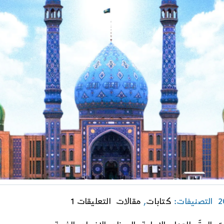
on
التصنيفات:
كتابات
,
مقالات
التعليقات 1
الإمام
المهدي