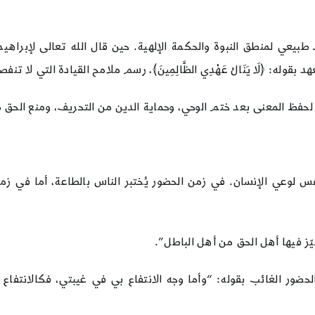
بيعي لمنطق النبوة والحكمة الإلهية. حين قال الله تعالى لإبراهيم (ع):
ه: ﴿لَا يَنَالُ عَهْدِي الظَّالِمِينَ﴾، رسم ملامح القيادة التي لا تنف
لحفظ المعنى بعد ختم الوحي، وحماية الدين من التحريف، ومنع الحق من
نفس لوعي الإنسان. في زمن الحضور يُختبر الناس بالطاعة، أما في زمن
يّز فيها أهل الحق من أهل الباطل”.
ضور الغائب بقوله: “وأما وجه الانتفاع بي في غيبتي، فكالانتفاع با