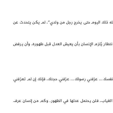
ّل الله ذلك اليوم حتى يخرج رجل من ولدي”، لم يكن يتحدث عن
انتظار يُلزم الإنسان بأن يعيش العدل قبل ظهوره، وأن يرفض
ني نفسك… عرّفني رسولك… عرّفني حجتك، فإنك إن لم تعرّفني
 الغياب، فلن يحتمل عدلها في الظهور. وكم من إنسان عرف