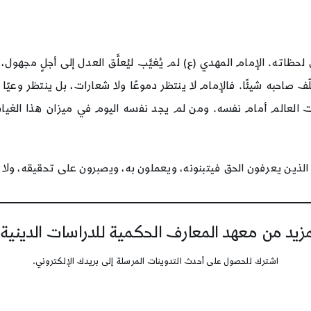
لحظاته. الإمام المهدي (ع) لم يُغيَّب ليُعلَّق العدل إلى أجلٍ مجهو
ّف صاحبه شيئًا. فالإمام لا ينتظر دموعًا ولا شعارات، بل ينتظر وعيًا 
كشفت العالم أمام نفسه. ومن لم يجد نفسه اليوم في ميزان هذا الغي
من الذين يعرفون الحق فيتبنونه، ويعملون به، ويصبرون على تحقيقه، و
يد من معهد المعارف الحكمية للدراسات الدينية
اشترك للحصول على أحدث التدوينات المرسلة إلى بريدك الإلكتروني.