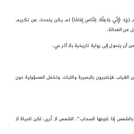
 ﴿إِنِّي جَاعِلُكَ لِلنَّاسِ إِمَامًا﴾ لم يكن يتحدث عن تكريم
صل عن العدالة.
 أن يتحول إلى رواية تاريخية بلا أثر حي.
 الغياب فيُختبرون بالبصيرة والثبات وتحّمل المسؤولية دون
لشمس إذا غيّبتها السحاب”. الشمس لا تُرى، لكن الحياة لا