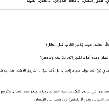
ّ
,
الحقّ
,
العدل
,
الإمامة
,
الميزان
,
الإنسان
,
الغيبة
(ع):
الحجة
الحيّة
في
زمن
الغيبة
ًا أعظم، حيث يُختبر القلب قبل العقل؟
سان وحده أمام اختياراته، بلا عذر ولا مفر؟
 (ع)، لم يولد مجرد إنسان، بل وُلد سؤال التاريخ الأكبر: هل يمكن
اصر، في عالم تتكدس فيه القوانين بينما يندر فيه العدل، وتُرفع ف
ن الغياب، ونور لا ينطفئ وإن حُجب عن الأبصار.