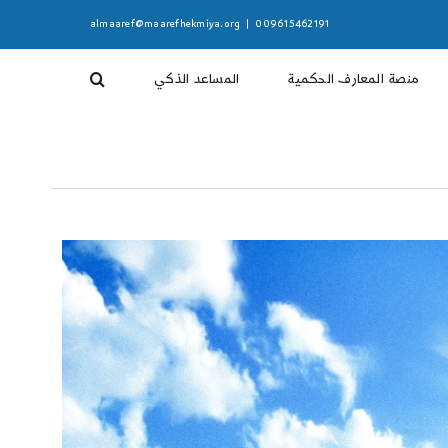
almaaref@maarefhekmiya.org
|
009615462191
منصة المعارف الحكمية
المساعد الذكي