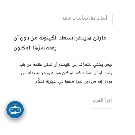
أبحاث,كتابات,أبحاث عامّة
مارتن هايدغر استعاد الكينونة من دون أن
يفقه سرَّها المكنون
ليس يكفي لنتعرَّف إلى هايدغر أن ندخل عالمه من باب
واحد. أو أن نسائله كما لو كان هو، هو، من مبتدئه إلى
خبره. إنه من بين ندرة مضوا في سَيْريّة تفكُّر
إقرأ المزيد