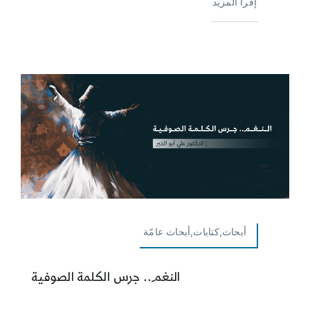
إقرأ المزيد
أبحاث,كتابات,أبحاث عامّة
النغم.. جرس الكلمة الصوفية